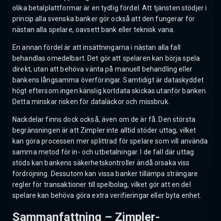
olika betalplattformar är en tydlig fördel. Att tjänsten stödjer i
princip alla svenska banker gör också att den fungerar för
nästan alla spelare, oavsett bank eller teknisk vana.
En annan fördel är att insättningarna i nästan alla fall
behandlas omedelbart. Det gör att spelaren kan börja spela
direkt, utan att behöva vänta på manuell behandling eller
bankens långsamma överföringar. Samtidigt är dataskyddet
högt eftersom ingen känslig kortdata skickas utanför banken.
Detta minskar risken för dataläckor och missbruk.
Nackdelar finns dock också, även om de är få. Den största
begränsningen är att Zimpler inte alltid stöder uttag, vilket
kan göra processen mer splittrad för spelare som vill använda
samma metod för in- och utbetalningar. I de fall där uttag
stöds kan bankens säkerhetskontroller ändå orsaka viss
fördröjning. Dessutom kan vissa banker tillämpa strängare
regler för transaktioner till spelbolag, vilket gör att en del
spelare kan behöva göra extra verifieringar eller byta enhet.
Sammanfattning – Zimpler-