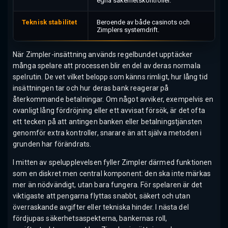
egna säkerhetskontroller.
Teknisk stabilitet
Beroende av både casinots och
Zimplers systemdrift.
När Zimpler-insättning används regelbundet upptäcker
många spelare att processen blir en del av deras normala
spelrutin. De vet vilket belopp som känns rimligt, hur lång tid
insättningen tar och hur deras bank reagerar på
återkommande betalningar. Om något avviker, exempelvis en
ovanligt lång fördröjning eller ett avvisat försök, är det ofta
ett tecken på att antingen banken eller betalningstjänsten
genomför extra kontroller, snarare än att själva metoden i
grunden har förändrats.
I mitten av spelupplevelsen fyller Zimpler därmed funktionen
som en diskret men central komponent: den ska inte märkas
mer än nödvändigt, utan bara fungera. För spelaren är det
viktigaste att pengarna flyttas snabbt, säkert och utan
överraskande avgifter eller tekniska hinder. I nästa del
fördjupas säkerhetsaspekterna, bankernas roll,