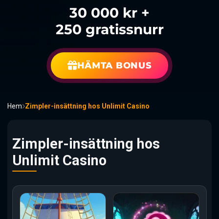
30 000 kr +
250 gratissnurr
HÄMTA BONUS
Hem
Zimpler-insättning hos Unlimit Casino
Zimpler-insättning hos
Unlimit Casino