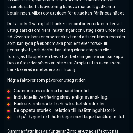
avviker från spelarens normala historik. I sådana fall kan
casinots säkerhetsavdelning behöva manuellt godkänna
betalningen, vilket gör att tiden för uttag kan förlängas något.
Det är också vanligt att banker genomför egna kontroller vid
uttag, särskilt om flera insättningar och uttag skett under kort
tid. Svenska banker arbetar aktivt med att identifiera mönster
som kan tyda på ekonomiska problem eller försök till
penningtvätt, och därför kan uttag ibland stoppas eller
fördröjas tills spelaren bekräftar betalningen via sin bankapp.
Dessa åtgärder påverkar inte bara Zimpler utan även andra
bankbaserade metoder som Trustly.
Några faktorer som påverkar uttagstiden:
Casinosidans interna behandlingstid.
Individuella verifieringskrav enligt svensk lag.
Bankens riskmodell och säkerhetskontroller.
Beloppets storlek i relation till insättningshistorik.
Tid på dygnet och helgdagar med lägre bankkapacitet.
Sammanfattningsvis fungerar Zimpler-uttag effektivt när