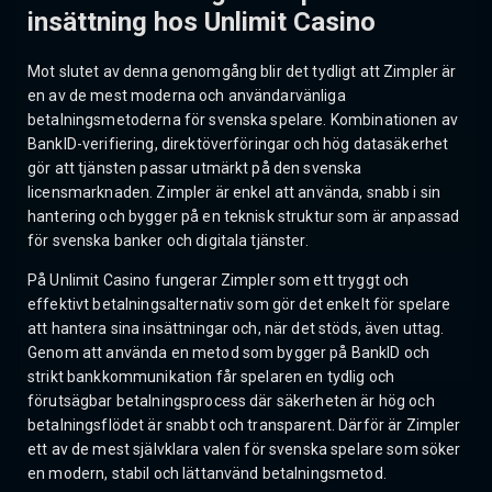
insättning hos Unlimit Casino
Mot slutet av denna genomgång blir det tydligt att Zimpler är
en av de mest moderna och användarvänliga
betalningsmetoderna för svenska spelare. Kombinationen av
BankID-verifiering, direktöverföringar och hög datasäkerhet
gör att tjänsten passar utmärkt på den svenska
licensmarknaden. Zimpler är enkel att använda, snabb i sin
hantering och bygger på en teknisk struktur som är anpassad
för svenska banker och digitala tjänster.
På Unlimit Casino fungerar Zimpler som ett tryggt och
effektivt betalningsalternativ som gör det enkelt för spelare
att hantera sina insättningar och, när det stöds, även uttag.
Genom att använda en metod som bygger på BankID och
strikt bankkommunikation får spelaren en tydlig och
förutsägbar betalningsprocess där säkerheten är hög och
betalningsflödet är snabbt och transparent. Därför är Zimpler
ett av de mest självklara valen för svenska spelare som söker
en modern, stabil och lättanvänd betalningsmetod.