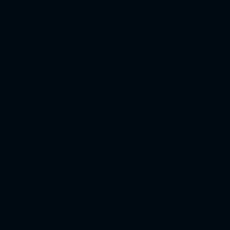
Brite-insättning
BETALNINGSMETODER