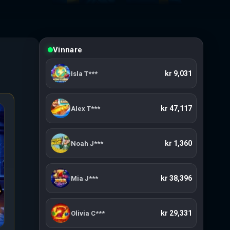
Vinnare
kr 25,812
Noah T***
kr 9,031
Isla T***
kr 47,117
Alex T***
kr 1,360
Noah J***
kr 38,396
Mia J***