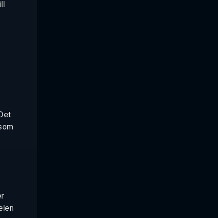
ll
 Det
 som
er
elen