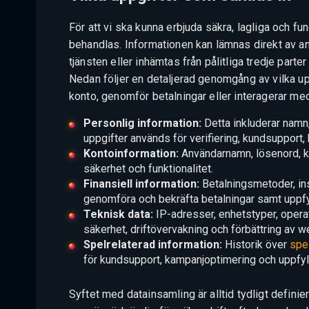
För att vi ska kunna erbjuda säkra, lagliga och f
behandlas. Informationen kan lämnas direkt av 
tjänsten eller inhämtas från pålitliga tredje parte
Nedan följer en detaljerad genomgång av vilka u
konto, genomför betalningar eller interagerar me
Personlig information:
Detta inkluderar nam
uppgifter används för verifiering, kundsupport, k
Kontoinformation:
Användarnamn, lösenord, ko
säkerhet och funktionalitet.
Finansiell information:
Betalningsmetoder, ins
genomföra och bekräfta betalningar samt uppfy
Teknisk data:
IP-adresser, enhetstyper, opera
säkerhet, driftövervakning och förbättring av w
Spelrelaterad information:
Historik över
spe
för kundsupport, kampanjoptimering och uppfyll
Syftet med datainsamling är alltid tydligt defini