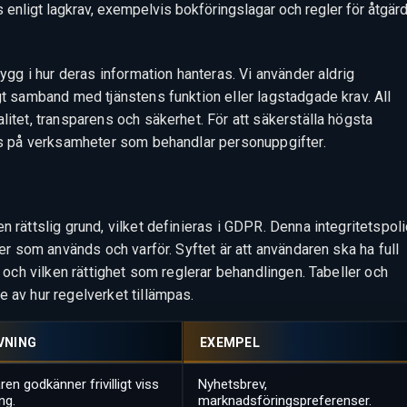
nligt lagkrav, exempelvis bokföringslagar och regler för åtgär
rygg i hur deras information hanteras. Vi använder aldrig
gt samband med tjänstens funktion eller lagstadgade krav. All
litet, transparens och säkerhet. För att säkerställa högsta
lls på verksamheter som behandlar personuppgifter.
n rättslig grund, vilket definieras i GDPR. Denna integritetspol
der som används och varför. Syftet är att användaren ska ha full
s och vilken rättighet som reglerar behandlingen. Tabeller och
e av hur regelverket tillämpas.
VNING
EXEMPEL
en godkänner frivilligt viss
Nyhetsbrev,
ng.
marknadsföringspreferenser.