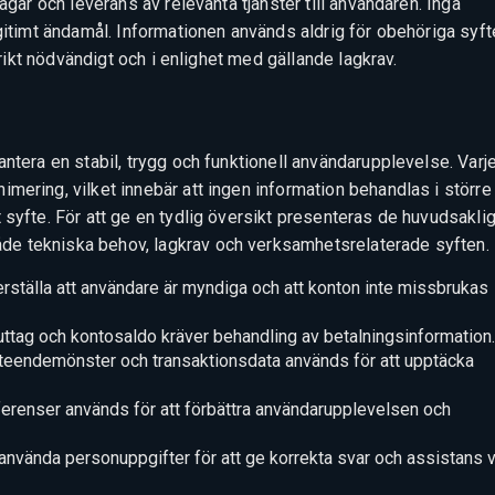
agar och leverans av relevanta tjänster till användaren. Inga
egitimt ändamål. Informationen används aldrig för obehöriga syf
trikt nödvändigt och i enlighet med gällande lagkrav.
ntera en stabil, trygg och funktionell användarupplevelse. Varj
mering, vilket innebär att ingen information behandlas i större
 syfte. För att ge en tydlig översikt presenteras de huvudsakli
e tekniska behov, lagkrav och verksamhetsrelaterade syften.
erställa att användare är myndiga och att konton inte missbrukas
 uttag och kontosaldo kräver behandling av betalningsinformation.
teendemönster och transaktionsdata används för att upptäcka
ferenser används för att förbättra användarupplevelsen och
använda personuppgifter för att ge korrekta svar och assistans v