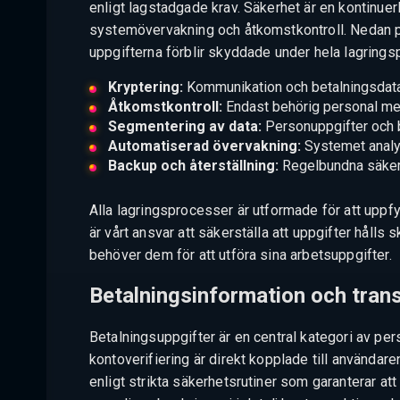
enligt lagstadgade krav. Säkerhet är en kontinuerl
systemövervakning och åtkomstkontroll. Nedan pr
uppgifterna förblir skyddade under hela lagrings
Kryptering:
Kommunikation och betalningsdata
Åtkomstkontroll:
Endast behörig personal med 
Segmentering av data:
Personuppgifter och be
Automatiserad övervakning:
Systemet analyse
Backup och återställning:
Regelbundna säkerh
Alla lagringsprocesser är utformade för att uppfyl
är vårt ansvar att säkerställa att uppgifter håll
behöver dem för att utföra sina arbetsuppgifter.
Betalningsinformation och tran
Betalningsuppgifter är en central kategori av pe
kontoverifiering är direkt kopplade till använda
enligt strikta säkerhetsrutiner som garanterar at