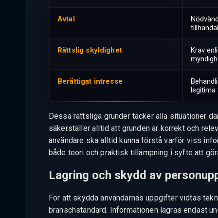
Avtal
Nödvändi
tillhanda
Rättslig skyldighet
Krav enli
myndighe
Berättigat intresse
Behandl
legitima 
Dessa rättsliga grunder täcker alla situationer d
säkerställer alltid att grunden är korrekt och re
användare ska alltid kunna förstå varför viss in
både teori och praktisk tillämpning i syfte att g
Lagring och skydd av personupp
För att skydda användarnas uppgifter vidtas tek
branschstandard. Informationen lagras endast und