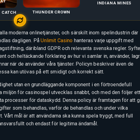
INDIANA MINES
THUNDER CROWN
Y CATCH
 alla moderna onlinetjänster, och särskilt inom spelindustrin där
ndlas dagligen. På
Unlimit Casino
hanteras varje uppgift med
lagstiftning, däribland GDPR och relevanta svenska regler. Syfte
nt och heltäckande förklaring av hur vi samlar in, använder, lagr
ar när de använder våra tjänster. Policyn beskriver även de
ssa kan utövas på ett smidigt och korrekt sätt.
kyldighet utan en grundläggande komponent i en förtroendefull
la miljön för casinospel utvecklas snabbt, och med den följer et
ta processer för dataskydd. Denna policy är framtagen för att 
gifter som behandlas, varför de behandlas och under vilka
 Vårt mål är att användarna ska kunna spela tryggt, med full
nsvarsfullt och endast för legitima ändamål.