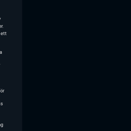
v
r.
ett
a
r
för
ds
ng