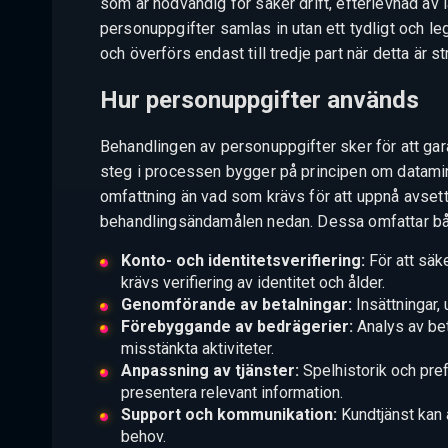
som är nödvändig för säker drift, efterlevnad av l
personuppgifter samlas in utan ett tydligt och l
och överförs endast till tredje part när detta är s
Hur personuppgifter används
Behandlingen av personuppgifter sker för att gara
steg i processen bygger på principen om datamini
omfattning än vad som krävs för att uppnå avsett
behandlingsändamålen nedan. Dessa omfattar båd
Konto- och identitetsverifiering:
För att säk
krävs verifiering av identitet och ålder.
Genomförande av betalningar:
Insättningar,
Förebyggande av bedrägerier:
Analys av be
misstänkta aktiviteter.
Anpassning av tjänster:
Spelhistorik och pre
presentera relevant information.
Support och kommunikation:
Kundtjänst kan 
behov.