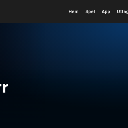
Hem
Spel
App
Utta
rr