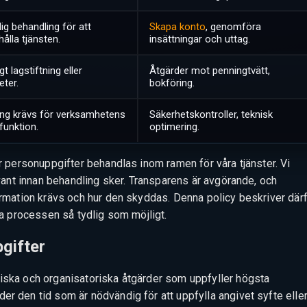
g behandling för att
Skapa konto
, genomföra
hålla tjänsten.
insättningar och uttag.
gt lagstiftning eller
Åtgärder mot penningtvätt,
ter.
bokföring.
ing krävs för verksamhetens
Säkerhetskontroller, teknisk
funktion.
optimering.
är personuppgifter behandlas inom ramen för våra tjänster. Vi
levant innan behandling sker. Transparens är avgörande, och
formation krävs och hur den skyddas. Denna policy beskriver där
öra processen så tydlig som möjligt.
gifter
niska och organisatoriska åtgärder som uppfyller högsta
er den tid som är nödvändig för att uppfylla angivet syfte elle