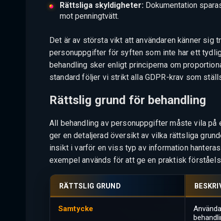
Rättsliga skyldigheter:
Dokumentation sparas e
mot penningtvätt.
Det är av största vikt att användaren känner sig t
personuppgifter för syften som inte har ett tydli
behandling sker enligt principerna om proportiona
standard följer vi strikt alla GDPR-krav som stä
Rättslig grund för behandling
All behandling av personuppgifter måste vila på e
ger en detaljerad översikt av vilka rättsliga grun
insikt i varför en viss typ av information hantera
exempel används för att ge en praktisk förståels
RÄTTSLIG GRUND
BESKRI
Samtycke
Användar
behandli