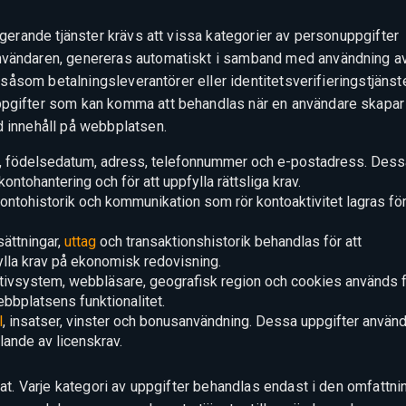
ungerande tjänster krävs att vissa kategorier av personuppgifter
användaren, genereras automatiskt i samband med användning a
r såsom betalningsleverantörer eller identitetsverifieringstjänste
ppgifter som kan komma att behandlas när en användare skapar 
d innehåll på webbplatsen.
n, födelsedatum, adress, telefonnummer och e-postadress. Dess
ontohantering och för att uppfylla rättsliga krav.
ntohistorik och kommunikation som rör kontoaktivitet lagras fö
ättningar,
uttag
och transaktionshistorik behandlas för att
lla krav på ekonomisk redovisning.
tivsystem, webbläsare, geografisk region och cookies används 
ebbplatsens funktionalitet.
l
, insatser, vinster och bonusanvändning. Dessa uppgifter använ
ande av licenskrav.
erat. Varje kategori av uppgifter behandlas endast i den omfattni