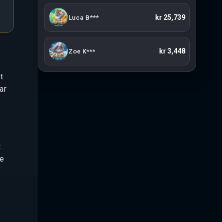
kr 29,331
Olivia C***
kr 25,739
Luca B***
t
ar
t
ge