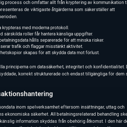
ig process och omfattar allt från kryptering av kommunikation ti
esenteras de viktigaste åtgärderna som säkerställer att
perioden.
 krypteras med moderna protokoll.
särskilda roller får hantera känsliga uppgifter.
talningsdata hålls separerade för att minska risker.
rar trafik och flaggar misstänkt aktivitet.
etskopior skapas för att skydda data mot förlust.
la principerna om datasäkerhet, integritet och konfidentialitet.
s skyddade, korrekt strukturerade och endast tillgängliga för dem
saktionshantering
rsondata inom spelverksamhet eftersom insättningar, uttag och
rens ekonomiska säkerhet. All betalningsrelaterad behandling sk
t känslig information skyddas från obehörig åtkomst. I den här d