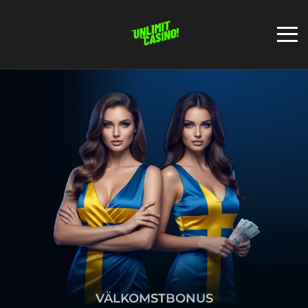
VÄLKOMSTBONUS