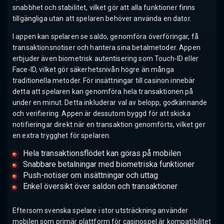
snabbhet och stabilitet, vilket gör att alla funktioner finns
tillgängliga utan att spelaren behöver använda en dator.
I appen kan spelaren se saldo, genomföra överföringar, få
transaktionsnotiser och hantera sina betalmetoder. Appen
erbjuder även biometrisk autentisering som Touch-ID eller
Face-ID, vilket gör säkerhetsnivån högre än många
traditionella metoder. För insättningar till casinon innebär
detta att spelaren kan genomföra hela transaktionen på
under en minut. Detta inkluderar val av belopp, godkännande
och verifiering. Appen är dessutom byggd för att skicka
notifieringar direkt när en transaktion genomförts, vilket ger
en extra trygghet för spelaren.
Hela transaktionsflödet kan göras på mobilen
Snabbare betalningar med biometriska funktioner
Push-notiser om insättningar och uttag
Enkel översikt över saldon och transaktioner
Eftersom svenska spelare i stor utsträckning använder
mobilen som primär plattform för casinospel är kompatibilitet