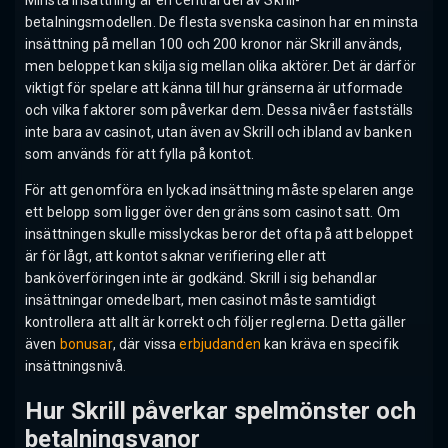
Minsta insättning är en central del av Skrill-
betalningsmodellen. De flesta svenska casinon har en minsta
insättning på mellan 100 och 200 kronor när Skrill används,
men beloppet kan skilja sig mellan olika aktörer. Det är därför
viktigt för spelare att känna till hur gränserna är utformade
och vilka faktorer som påverkar dem. Dessa nivåer fastställs
inte bara av casinot, utan även av Skrill och ibland av banken
som används för att fylla på kontot.
För att genomföra en lyckad insättning måste spelaren ange
ett belopp som ligger över den gräns som casinot satt. Om
insättningen skulle misslyckas beror det ofta på att beloppet
är för lågt, att kontot saknar verifiering eller att
banköverföringen inte är godkänd. Skrill i sig behandlar
insättningar omedelbart, men casinot måste samtidigt
kontrollera att allt är korrekt och följer reglerna. Detta gäller
även
bonusar
, där vissa
erbjudanden
kan kräva en specifik
insättningsnivå.
Hur Skrill påverkar spelmönster och
betalningsvanor