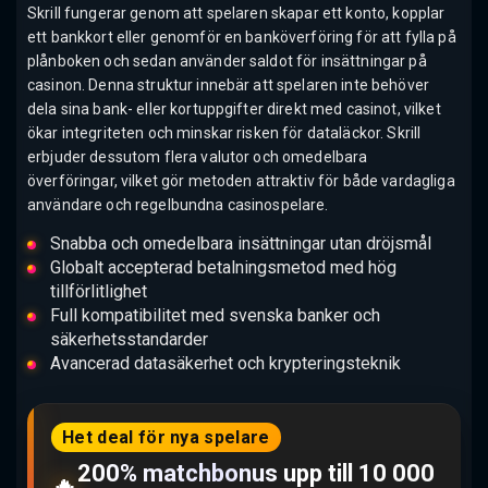
Skrill fungerar genom att spelaren skapar ett konto, kopplar
ett bankkort eller genomför en banköverföring för att fylla på
plånboken och sedan använder saldot för insättningar på
casinon. Denna struktur innebär att spelaren inte behöver
dela sina bank- eller kortuppgifter direkt med casinot, vilket
ökar integriteten och minskar risken för dataläckor. Skrill
erbjuder dessutom flera valutor och omedelbara
överföringar, vilket gör metoden attraktiv för både vardagliga
användare och regelbundna casinospelare.
Snabba och omedelbara insättningar utan dröjsmål
Globalt accepterad betalningsmetod med hög
tillförlitlighet
Full kompatibilitet med svenska banker och
säkerhetsstandarder
Avancerad datasäkerhet och krypteringsteknik
Het deal för nya spelare
200% matchbonus upp till 10 000