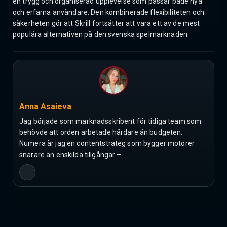
en trygg och organiserad upplevelse som passar både nya
och erfarna användare. Den kombinerade flexibiliteten och
säkerheten gör att Skrill fortsätter att vara ett av de mest
populära alternativen på den svenska spelmarknaden.
Anna Asaieva
Jag började som marknadsskribent för tidiga team som
behövde att orden arbetade hårdare än budgeten.
Numera är jag en contentstrateg som bygger motorer
snarare än enskilda tillgångar –…