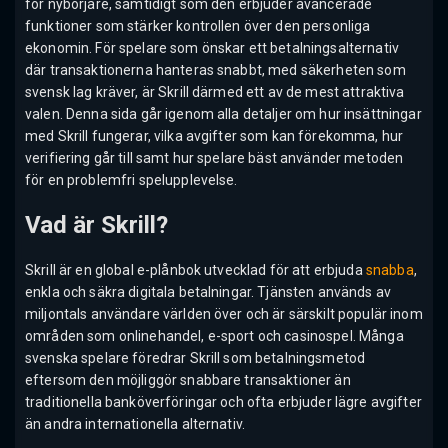
för nybörjare, samtidigt som den erbjuder avancerade
funktioner som stärker kontrollen över den personliga
ekonomin. För spelare som önskar ett betalningsalternativ
där transaktionerna hanteras snabbt, med säkerheten som
svensk lag kräver, är Skrill därmed ett av de mest attraktiva
valen. Denna sida går igenom alla detaljer om hur insättningar
med Skrill fungerar, vilka avgifter som kan förekomma, hur
verifiering går till samt hur spelare bäst använder metoden
för en problemfri spelupplevelse.
Vad är Skrill?
Skrill är en global e-plånbok utvecklad för att erbjuda
snabba
,
enkla och säkra digitala betalningar. Tjänsten används av
miljontals användare världen över och är särskilt populär inom
områden som onlinehandel, e-sport och casinospel. Många
svenska spelare föredrar Skrill som betalningsmetod
eftersom den möjliggör snabbare transaktioner än
traditionella banköverföringar och ofta erbjuder lägre avgifter
än andra internationella alternativ.