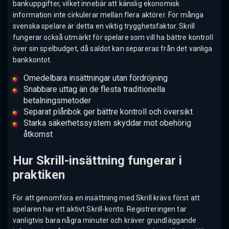
bankuppgifter, vilket innebär att känslig ekonomisk
information inte cirkulerar mellan flera aktörer. För många
svenska spelare är detta en viktig trygghetsfaktor. Skrill
fungerar också utmärkt för spelare som vill ha bättre kontroll
över sin spelbudget, då saldot kan separeras från det vanliga
bankkontot.
Omedelbara insättningar utan fördröjning
Snabbare uttag än de flesta traditionella
betalningsmetoder
Separat plånbok ger bättre kontroll och översikt
Starka säkerhetssystem skyddar mot obehörig
åtkomst
Hur Skrill-insättning fungerar i
praktiken
För att genomföra en insättning med Skrill krävs först att
spelaren har ett aktivt Skrill-konto. Registreringen tar
vanligtvis bara några minuter och kräver grundläggande