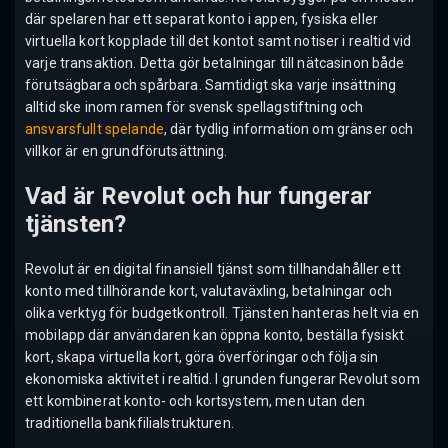
där spelaren har ett separat konto i appen, fysiska eller
virtuella kort kopplade till det kontot samt notiser i realtid vid
varje transaktion. Detta gör betalningar till nätcasinon både
förutsägbara och spårbara. Samtidigt ska varje insättning
alltid ske inom ramen för svensk spellagstiftning och
ansvarsfullt spelande
, där tydlig information om gränser och
villkor är en grundförutsättning.
Vad är Revolut och hur fungerar
tjänsten?
Revolut är en digital finansiell tjänst som tillhandahåller ett
konto med tillhörande kort, valutaväxling, betalningar och
olika verktyg för budgetkontroll. Tjänsten hanteras helt via en
mobilapp där användaren kan öppna konto, beställa fysiskt
kort, skapa virtuella kort, göra överföringar och följa sin
ekonomiska aktivitet i realtid. I grunden fungerar Revolut som
ett kombinerat konto- och kortsystem, men utan den
traditionella bankfilialstrukturen.