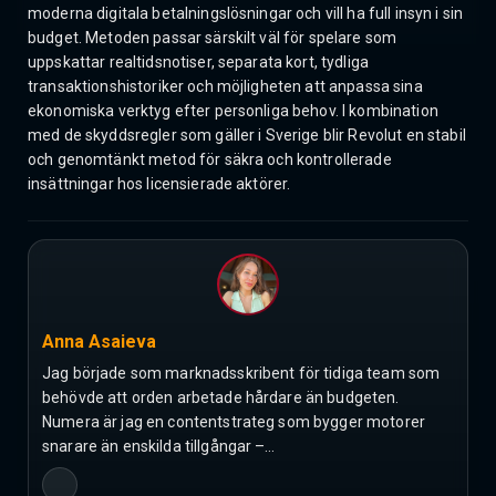
moderna digitala betalningslösningar och vill ha full insyn i sin
budget. Metoden passar särskilt väl för spelare som
uppskattar realtidsnotiser, separata kort, tydliga
transaktionshistoriker och möjligheten att anpassa sina
ekonomiska verktyg efter personliga behov. I kombination
med de skyddsregler som gäller i Sverige blir Revolut en stabil
och genomtänkt metod för säkra och kontrollerade
insättningar hos licensierade aktörer.
Anna Asaieva
Jag började som marknadsskribent för tidiga team som
behövde att orden arbetade hårdare än budgeten.
Numera är jag en contentstrateg som bygger motorer
snarare än enskilda tillgångar –…