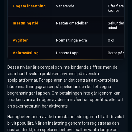
Högsta insättning
Varierande
Ofta flera tus
kronor
Insättningstid
Nästan omedelbar
Sekunder till 
minut
Avgifter
Normalt inga extra
0 kr
Valutaväxling
Hantera i app
Beror på valut
Dessa nivåer är exempel och inte bindande siffror, men de
visar hur Revolut i praktiken används på svenska
spelplattformar. För spelaren är det centralt att kontrollera
både insättningsgränser på spelsidan och kortets egna
begränsningar i appen. Om betalningen inte går igenom kan
orsaken vara att någon av dessa nivåer har uppnåtts, eller att
en säkerhetsrutin har aktiverats.
Hastigheten är en av de främsta anledningarna till att Revolut
blivit populärt. När en insättning genomförs registreras den
nästan direkt, och spelaren behöver sällan vänta längre än