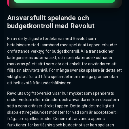
Ansvarsfullt spelande och
budgetkontroll med Revolut
En av de tydligaste fördelarna med Revolut som
betalningsmetod i samband med spel är att appen erbjuder
omfattande verktyg för budgetkontroll. Alla transaktioner
kategoriseras automatiskt, och spelrelaterade kostnader
markeras på ett sätt som gör det enkelt för användaren att
följa sin aktivitetsnivå. För många svenska spelare är detta ett
viktigt stöd för att hålla spelandet inom rimliga gränser utan
att helt avstå från underhållningen.
Revoluts utgiftsöversikt visar hur mycket som spenderats
under veckan eller månaden, och användaren kan dessutom
sätta egna gränser direkt i appen. Detta gör det möjligt att
skapa ett regelbundet mönster för vad som är acceptabelt i
fråga om spelkostnader. Genom att använda appens
funktioner för kortlåsning och budgetnotiser kan spelaren