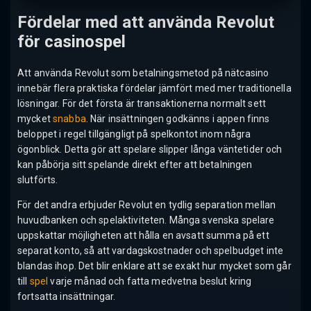
Fördelar med att använda Revolut
för casinospel
Att använda Revolut som betalningsmetod på nätcasino
innebär flera praktiska fördelar jämfört med mer traditionella
lösningar. För det första är transaktionerna normalt sett
mycket
snabba
. När insättningen godkänns i appen finns
beloppet i regel tillgängligt på spelkontot inom några
ögonblick. Detta gör att spelare slipper långa väntetider och
kan påbörja sitt spelande direkt efter att betalningen
slutförts.
För det andra erbjuder Revolut en tydlig separation mellan
huvudbanken och spelaktiviteten. Många svenska spelare
uppskattar möjligheten att hålla en avsatt summa på ett
separat konto, så att vardagskostnader och spelbudget inte
blandas ihop. Det blir enklare att se exakt hur mycket som går
till
spel
varje månad och fatta medvetna beslut kring
fortsatta insättningar.