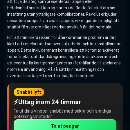
att följa de steg som presenteras i appen eller
betalningsfönstret kan spelaren i de flesta fall slutföra sin
insättning utan ytterligare komplikationer. Revolut erbjuder
dessutom support via chatt i appen, vilket gör det möjligt att
snabbt få svar om något verkar avvika från det normala.
För att minimera risken för återkommande problem är det
klokt att regelbundet se över säkerhets- och kortinställningar i
appen. Detta inkluderar att kontrollera att kortet är aktiverat
för onlineköp, att landsbegränsningar inte är aktiverade och
att eventuella kortgränser justeras i förhållande till spelarens
normala användning. På så sätt blir insättningar och
eventuella uttag ett mer förutsägbart moment.
Snabbt lyft
⚡
Uttag inom 24 timmar
Ta ut dina vinster snabbt med säkra och smidiga
betalningsmetoder.
Ta ut pengar