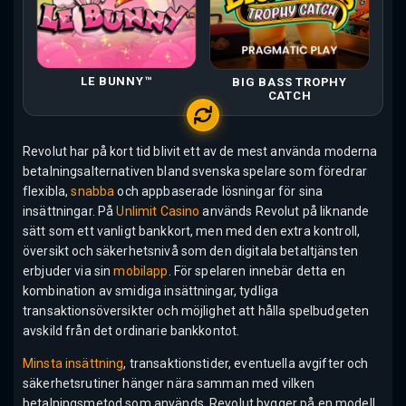
LE BUNNY™
BIG BASS TROPHY
CATCH
Revolut har på kort tid blivit ett av de mest använda moderna
betalningsalternativen bland svenska spelare som föredrar
flexibla,
snabba
och appbaserade lösningar för sina
insättningar. På
Unlimit Casino
används Revolut på liknande
sätt som ett vanligt bankkort, men med den extra kontroll,
översikt och säkerhetsnivå som den digitala betaltjänsten
erbjuder via sin
mobilapp
. För spelaren innebär detta en
kombination av smidiga insättningar, tydliga
transaktionsöversikter och möjlighet att hålla spelbudgeten
avskild från det ordinarie bankkontot.
Minsta insättning
, transaktionstider, eventuella avgifter och
säkerhetsrutiner hänger nära samman med vilken
betalningsmetod som används. Revolut bygger på en modell