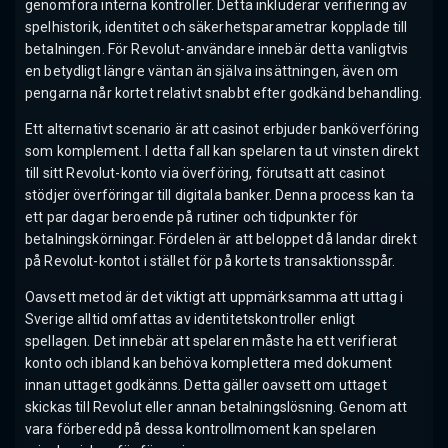
genomföra interna kontroller. Detta inkluderar verifiering av
spelhistorik, identitet och säkerhetsparametrar kopplade till
betalningen. För Revolut-användare innebär detta vanligtvis
en betydligt längre väntan än själva insättningen, även om
pengarna når kortet relativt snabbt efter godkänd behandling.
Ett alternativt scenario är att casinot erbjuder banköverföring
som komplement. I detta fall kan spelaren ta ut vinsten direkt
till sitt Revolut-konto via överföring, förutsatt att casinot
stödjer överföringar till digitala banker. Denna process kan ta
ett par dagar beroende på rutiner och tidpunkter för
betalningskörningar. Fördelen är att beloppet då landar direkt
på Revolut-kontot i stället för på kortets transaktionsspår.
Oavsett metod är det viktigt att uppmärksamma att uttag i
Sverige alltid omfattas av identitetskontroller enligt
spellagen. Det innebär att spelaren måste ha ett verifierat
konto och ibland kan behöva komplettera med dokument
innan uttaget godkänns. Detta gäller oavsett om uttaget
skickas till Revolut eller annan betalningslösning. Genom att
vara förberedd på dessa kontrollmoment kan spelaren