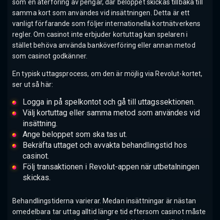
som en återföring av pengar, där beloppet skickas tillbaka till
samma kort som användes vid insättningen. Detta är ett
vanligt förfarande som följer internationella kortnätverkens
regler. Om casinot inte erbjuder kortuttag kan spelaren i
stället behöva använda banköverföring eller annan metod
som casinot godkänner.
En typisk uttagsprocess, om den är möjlig via Revolut-kortet,
ser ut så här:
Logga in på spelkontot och gå till uttagssektionen.
Välj kortuttag eller samma metod som användes vid
insättning.
Ange beloppet som ska tas ut.
Bekräfta uttaget och avvakta behandlingstid hos
casinot.
Följ transaktionen i Revolut-appen när utbetalningen
skickas.
Behandlingstiderna varierar. Medan insättningar är nästan
omedelbara tar uttag alltid längre tid eftersom casinot måste