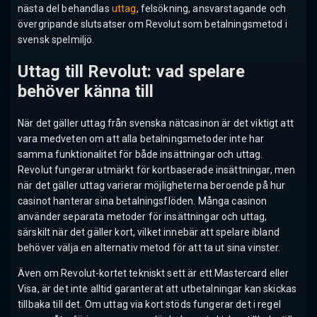
nästa del behandlas
uttag
, felsökning, ansvarstagande och
övergripande slutsatser om Revolut som betalningsmetod i
svensk spelmiljö.
Uttag till Revolut: vad spelare
behöver känna till
När det gäller uttag från svenska nätcasinon är det viktigt att
vara medveten om att alla betalningsmetoder inte har
samma funktionalitet för både insättningar och uttag.
Revolut fungerar utmärkt för kortbaserade insättningar, men
när det gäller uttag varierar möjligheterna beroende på hur
casinot hanterar sina betalningsflöden. Många casinon
använder separata metoder för insättningar och uttag,
särskilt när det gäller kort, vilket innebär att spelare ibland
behöver välja en alternativ metod för att ta ut sina vinster.
Även om Revolut-kortet tekniskt sett är ett Mastercard eller
Visa, är det inte alltid garanterat att utbetalningar kan skickas
tillbaka till det. Om uttag via kort stöds fungerar det i regel