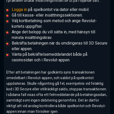
I praktiken brukar insättningsflödet se ut på följande sätt:
Logga in
på spelkontot via dator eller mobil.
Gå till kassa- eller insättningssektionen.
Välj kortbetalning som metod och ange Revolut-
kortets uppgifter.
Ange det belopp du vill sätta in, med hänsyn till
minsta insättningskrav.
Bekräfta betalningen när du omdirigeras till 3D Secure
eller appen.
Vänta på bekräftelsemeddelandet både på
casinosidan och i Revolut-appen.
Efter att betalningen har godkänts syns transaktionen
omedelbart i Revolut-appen, och saldot på spelkontot
uppdateras. Skulle någonting gå fel, exempelvis vid felaktig
kod i 3D Secure eller otillräckligt saldo, stoppas transaktionen.
I sådana fall visas ofta ett felmeddelande på betalningssidan,
samtidigt som ingen debitering genomförs. Det är därför
viktigt att vid avslag kontrollera både spelkontot och Revolut-
appen innan man försöker igen.