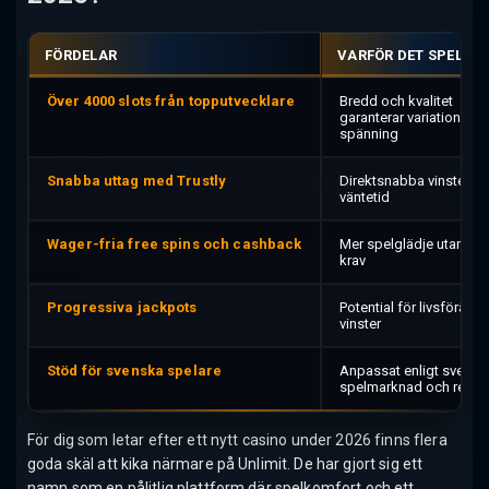
FÖRDELAR
VARFÖR DET SPELAR 
Över 4000 slots från topputvecklare
Bredd och kvalitet
garanterar variation &
spänning
Snabba uttag med Trustly
Direktsnabba vinster ut
väntetid
Wager-fria free spins och
cashback
Mer spelglädje utan do
krav
Progressiva jackpots
Potential för livsföränd
vinster
Stöd för svenska spelare
Anpassat enligt svensk
spelmarknad och regler
För dig som letar efter ett nytt casino under 2026 finns flera
goda skäl att kika närmare på Unlimit. De har gjort sig ett
namn som en pålitlig plattform där spelkomfort och ett