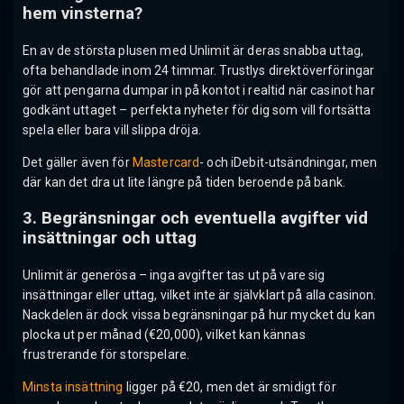
hem vinsterna?
En av de största plusen med Unlimit är deras snabba uttag,
ofta behandlade inom 24 timmar. Trustlys direktöverföringar
gör att pengarna dumpar in på kontot i realtid när casinot har
godkänt uttaget – perfekta nyheter för dig som vill fortsätta
spela eller bara vill slippa dröja.
Det gäller även för
Mastercard
- och iDebit-utsändningar, men
där kan det dra ut lite längre på tiden beroende på bank.
3. Begränsningar och eventuella avgifter vid
insättningar och uttag
Unlimit är generösa – inga avgifter tas ut på vare sig
insättningar eller uttag, vilket inte är självklart på alla casinon.
Nackdelen är dock vissa begränsningar på hur mycket du kan
plocka ut per månad (€20,000), vilket kan kännas
frustrerande för storspelare.
Minsta insättning
ligger på €20, men det är smidigt för