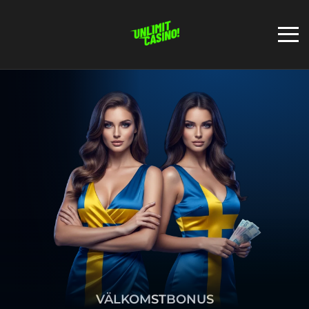
VÄLKOMSTBONUS