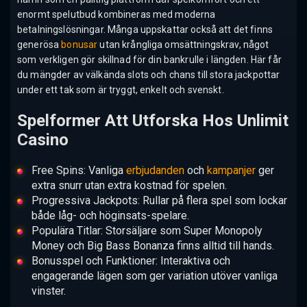
enormt spelutbud kombineras med moderna
betalningslösningar. Många uppskattar också att det finns
generösa
bonusar
utan krångliga omsättningskrav, något
som verkligen gör skillnad för din bankrulle i längden. Här får
du mängder av välkända slots och chans till stora jackpottar
under ett tak som är tryggt, enkelt och svenskt.
Spelformer Att Utforska Hos Unlimit
Casino
Free Spins: Vanliga
erbjudanden
och
kampanjer
ger
extra snurr utan extra kostnad för spelen.
Progressiva Jackpots: Rullar på flera spel som lockar
både låg- och höginsats-spelare.
Populära Titlar: Storsäljare som Super Monopoly
Money och Big Bass Bonanza finns alltid till hands.
Bonusspel och Funktioner: Interaktiva och
engagerande lägen som ger variation utöver vanliga
vinster.