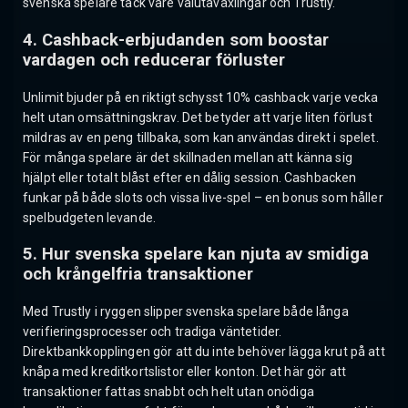
svenska spelare tack vare valutaväxlingar och Trustly.
4. Cashback-erbjudanden som boostar
vardagen och reducerar förluster
Unlimit bjuder på en riktigt schysst 10% cashback varje vecka
helt utan omsättningskrav. Det betyder att varje liten förlust
mildras av en peng tillbaka, som kan användas direkt i spelet.
För många spelare är det skillnaden mellan att känna sig
hjälpt eller totalt blåst efter en dålig session. Cashbacken
funkar på både slots och vissa live-spel – en bonus som håller
spelbudgeten levande.
5. Hur svenska spelare kan njuta av smidiga
och krångelfria transaktioner
Med Trustly i ryggen slipper svenska spelare både långa
verifieringsprocesser och tradiga väntetider.
Direktbankkopplingen gör att du inte behöver lägga krut på att
knåpa med kreditkortslistor eller konton. Det här gör att
transaktioner fattas snabbt och helt utan onödiga