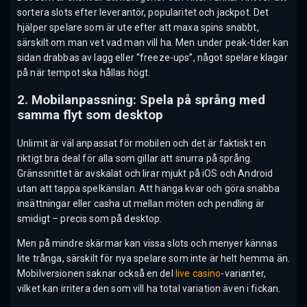
sortera slots efter leverantör, popularitet och jackpot. Det
hjälper spelare som är ute efter att maxa spins snabbt,
särskilt om man vet vad man vill ha. Men under peak-tider kan
sidan drabbas av lagg eller “freeze-ups”, något spelare klagar
på när tempot ska hållas högt.
2. Mobilanpassning: Spela på språng med
samma flyt som desktop
Unlimit är väl anpassat för mobilen och det är faktiskt en
riktigt bra deal för alla som gillar att snurra på språng.
Gränssnittet är avskalat och lirar mjukt på iOS och Android
utan att tappa spelkänslan. Att hänga kvar och göra snabba
insättningar eller casha ut mellan möten och pendling är
smidigt – precis som på desktop.
Men på mindre skärmar kan vissa slots och menyer kännas
lite trånga, särskilt för nya spelare som inte är helt hemma än.
Mobilversionen saknar också en del
live casino
-varianter,
vilket kan irritera den som vill ha total variation även i fickan.