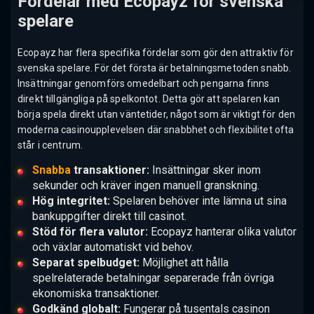
Fördelar med Ecopayz för svenska
spelare
Ecopayz har flera specifika fördelar som gör den attraktiv för
svenska spelare. För det första är betalningsmetoden snabb.
Insättningar genomförs omedelbart och pengarna finns
direkt tillgängliga på spelkontot. Detta gör att spelaren kan
börja spela direkt utan väntetider, något som är viktigt för den
moderna casinoupplevelsen där snabbhet och flexibilitet ofta
står i centrum.
Snabba
transaktioner:
Insättningar sker inom
sekunder och kräver ingen manuell granskning.
Hög integritet:
Spelaren behöver inte lämna ut sina
bankuppgifter direkt till casinot.
Stöd för flera valutor:
Ecopayz hanterar olika valutor
och växlar automatiskt vid behov.
Separat spelbudget:
Möjlighet att hålla
spelrelaterade betalningar separerade från övriga
ekonomiska transaktioner.
Godkänd globalt:
Fungerar på tusentals casinon