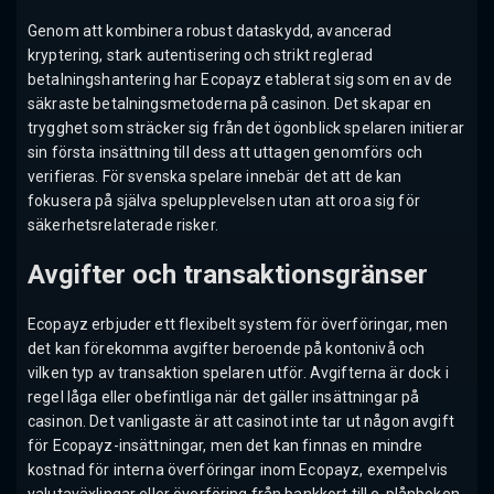
Genom att kombinera robust dataskydd, avancerad
kryptering, stark autentisering och strikt reglerad
betalningshantering har Ecopayz etablerat sig som en av de
säkraste betalningsmetoderna på casinon. Det skapar en
trygghet som sträcker sig från det ögonblick spelaren initierar
sin första insättning till dess att uttagen genomförs och
verifieras. För svenska spelare innebär det att de kan
fokusera på själva spelupplevelsen utan att oroa sig för
säkerhetsrelaterade risker.
Avgifter och transaktionsgränser
Ecopayz erbjuder ett flexibelt system för överföringar, men
det kan förekomma avgifter beroende på kontonivå och
vilken typ av transaktion spelaren utför. Avgifterna är dock i
regel låga eller obefintliga när det gäller insättningar på
casinon. Det vanligaste är att casinot inte tar ut någon avgift
för Ecopayz-insättningar, men det kan finnas en mindre
kostnad för interna överföringar inom Ecopayz, exempelvis
valutaväxlingar eller överföring från bankkort till e-plånboken.