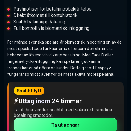
Pushnotiser för betalningsbekräftelser
Direkt åtkomst till kontohistorik
Snabb balansuppdatering
Full kontroll via biometrisk inloggning
För många svenska spelare är biometrisk inloggning en av de
mest uppskattade funktionerna eftersom den eliminerar
behovet av lösenord vid varje betalning. Med FaceID eller
fingeravtrycks-inloggning kan spelaren godkänna
transaktioner på några sekunder. Detta gör att Ecopayz
fungerar sömlöst även för de mest aktiva mobilspelarna.
Snabbt lyft
⚡
Uttag inom 24 timmar
Ta ut dina vinster snabbt med säkra och smidiga
betalningsmetoder.
Ta ut pengar