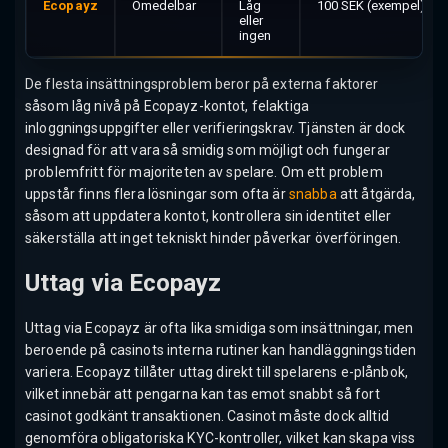
Ecopayz
Omedelbar
Låg
100 SEK (exempel)
eller
ingen
De flesta insättningsproblem beror på externa faktorer
såsom låg nivå på Ecopayz-kontot, felaktiga
inloggningsuppgifter eller verifieringskrav. Tjänsten är dock
designad för att vara så smidig som möjligt och fungerar
problemfritt för majoriteten av spelare. Om ett problem
uppstår finns flera lösningar som ofta är
snabba
att åtgärda,
såsom att uppdatera kontot, kontrollera sin identitet eller
säkerställa att inget tekniskt hinder påverkar överföringen.
Uttag via Ecopayz
Uttag via Ecopayz är ofta lika smidiga som insättningar, men
beroende på casinots interna rutiner kan handläggningstiden
variera. Ecopayz tillåter uttag direkt till spelarens e-plånbok,
vilket innebär att pengarna kan tas emot snabbt så fort
casinot godkänt transaktionen. Casinot måste dock alltid
genomföra obligatoriska KYC-kontroller, vilket kan skapa viss