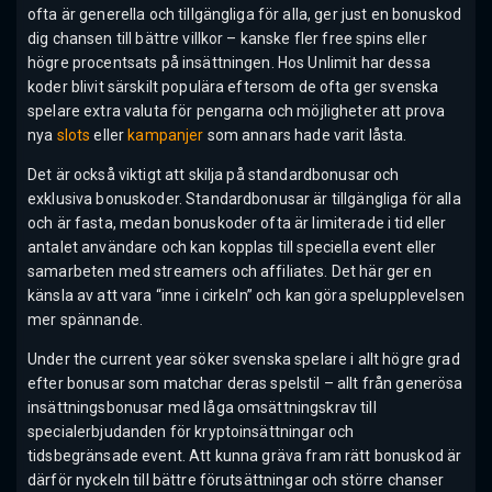
ofta är generella och tillgängliga för alla, ger just en bonuskod
dig chansen till bättre villkor – kanske fler free spins eller
högre procentsats på insättningen. Hos Unlimit har dessa
koder blivit särskilt populära eftersom de ofta ger svenska
spelare extra valuta för pengarna och möjligheter att prova
nya
slots
eller
kampanjer
som annars hade varit låsta.
Det är också viktigt att skilja på standardbonusar och
exklusiva bonuskoder. Standardbonusar är tillgängliga för alla
och är fasta, medan bonuskoder ofta är limiterade i tid eller
antalet användare och kan kopplas till speciella event eller
samarbeten med streamers och affiliates. Det här ger en
känsla av att vara “inne i cirkeln” och kan göra spelupplevelsen
mer spännande.
Under the current year söker svenska spelare i allt högre grad
efter bonusar som matchar deras spelstil – allt från generösa
insättningsbonusar med låga omsättningskrav till
specialerbjudanden för kryptoinsättningar och
tidsbegränsade event. Att kunna gräva fram rätt bonuskod är
därför nyckeln till bättre förutsättningar och större chanser