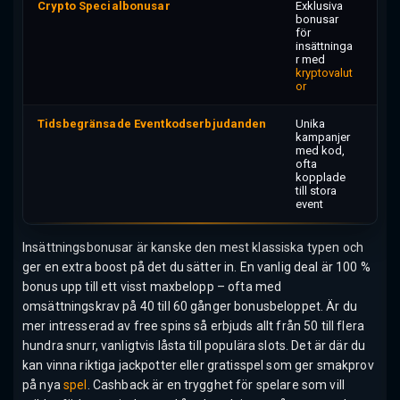
Crypto
Specialbonusar
Exklusiva
Kan
bonusar
oms
för
och
insättninga
bo
r med
kryptovalut
or
Tidsbegränsade Eventkodserbjudanden
Unika
Krä
kampanjer
akt
med kod,
var
ofta
kopplade
till stora
event
Insättningsbonusar är kanske den mest klassiska typen och
ger en extra boost på det du sätter in. En vanlig deal är 100 %
bonus upp till ett visst maxbelopp – ofta med
omsättningskrav på 40 till 60 gånger bonusbeloppet. Är du
mer intresserad av free spins så erbjuds allt från 50 till flera
hundra snurr, vanligtvis låsta till populära slots. Det är där du
kan vinna riktiga jackpotter eller gratisspel som ger smakprov
på nya
spel
. Cashback är en trygghet för spelare som vill