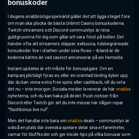
bonuskoder
I dagens snabbrörliga spelvärld gäller det att ligga steget före
om man ska plocka de bästa Unlimit Casino bonuskoderna.
Twitch-streamers och Discord-communitys är rena
guldgruvorna för dig som gillar att vara först på bollen. Det
händer ofta att streamers släpper exklusiva, tidsbegränsade
bonuskoder live i chatten under sina flows – ibland är de
koderna bättre än vad casinot annonserar på sin hemsida.
Instant updates är ett måste för bonusjägare. Om en
kampanj plötsligt fyras av, eller en oväntad tävling dyker upp
där du kan vinna extra free spins eller cashback, vill du veta
det nu – inte imorgon. Sociala medier levererar de här
snabba
nyheterna, och du kan haka på direkt. Push-notiser från
Discord eller Twitch gör att du inte missar när någon ropar
“flashbonus live nu!”.
Men det handlar inte bara om
snabba
deals – communityn är
också en plats där svenska spelare delar sina erfarenheter,
varnar för bluffkoder och ger inside-tips på vilka bonusar som