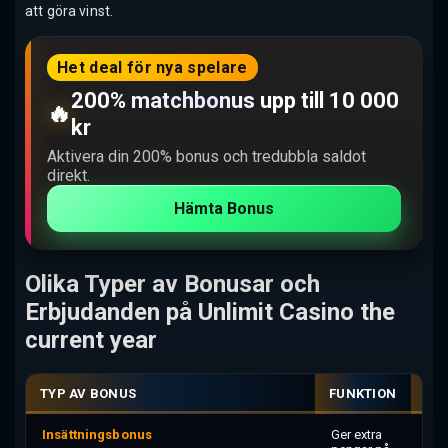
att göra vinst.
Het deal för nya spelare
200% matchbonus upp till 10 000
🔥
kr
Aktivera din 200% bonus och tredubbla saldot
direkt.
Hämta Bonus
Olika Typer av Bonusar och
Erbjudanden på Unlimit Casino the
current year
TYP AV BONUS
FUNKTION
VA
Insättningsbonus
Ger extra
Min