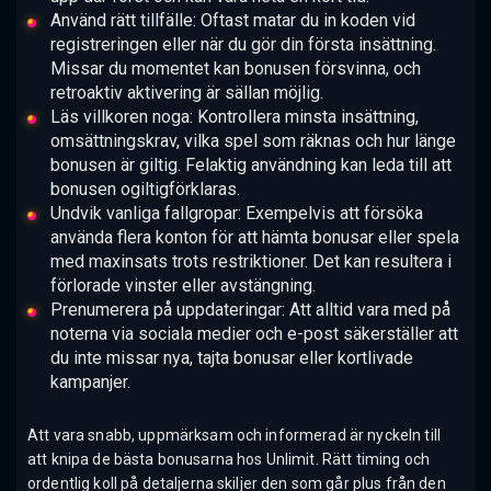
Använd rätt tillfälle: Oftast matar du in koden vid
registreringen eller när du gör din första insättning.
Missar du momentet kan bonusen försvinna, och
retroaktiv aktivering är sällan möjlig.
Läs villkoren noga: Kontrollera minsta insättning,
omsättningskrav, vilka spel som räknas och hur länge
bonusen är giltig. Felaktig användning kan leda till att
bonusen ogiltigförklaras.
Undvik vanliga fallgropar: Exempelvis att försöka
använda flera konton för att hämta bonusar eller spela
med maxinsats trots restriktioner. Det kan resultera i
förlorade vinster eller avstängning.
Prenumerera på uppdateringar: Att alltid vara med på
noterna via sociala medier och e-post säkerställer att
du inte missar nya, tajta bonusar eller kortlivade
kampanjer.
Att vara snabb, uppmärksam och informerad är nyckeln till
att knipa de bästa bonusarna hos Unlimit. Rätt timing och
ordentlig koll på detaljerna skiljer den som går plus från den