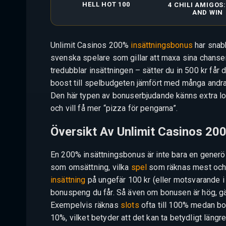
HELL HOT 100
4 CHILI AMIGOS
AND WIN
Unlimit Casinos 200%
insättningsbonus
har snab
svenska spelare som gillar att maxa sina chanser 
tredubblar insättningen – sätter du in 500 kr får du
boost till spelbudgeten jämfört med många andra
Den här typen av bonuserbjudande känns extra l
och vill få mer “pizza för pengarna”.
Översikt Av Unlimit Casinos 20
En 200% insättningsbonus är inte bara en generö
som omsättning, vilka
spel
som räknas mest och 
insättning
på ungefär 100 kr (eller motsvarande 
bonuspeng du får. Så även om bonusen är hög, gäll
Exempelvis räknas
slots
ofta till 100% medan 
10%, vilket betyder att det kan ta betydligt läng