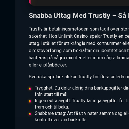
Snabba Uttag Med Trustly – Så 
Trustly är betalningsmetoden som tagit över stor
säkerhet. Hos Unlimit Casino spelar Trustly en cen
uttag. Istället för att krångla med kortnummer ell
direktöverföring som bekräftar din identitet och b
hanteras på några minuter eller inom några timm
eller e-plånböcker.
Svenska spelare älskar Trustly för flera anlednin
Trygghet: Du delar aldrig dina bankuppgifter dir
från start till mål.
Ingen extra avgift: Trustly tar inga avgifter för
fram och tillbaka.
Snabbare uttag: Att få ut vinster samma dag elle
kontroll över sin bankrulle.