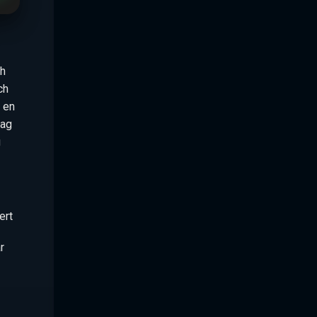
ch
ch
 en
tag
g
ert
r