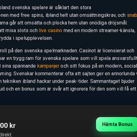
bland svenska spelare är såklart den stora
nen med free spins, ibland helt utan omsättningskrav, och
sna
arna går att omsätta och plocka hem utan onödiga dröjsmål.
att mixa slots och
live casino
med en modern streamer-känsla,
krydda i spelupplevelsen.
 roll på den svenska spelmarknaden. Casinot är licensierat och
par en trygg ram för svenska spelare som vill spela ansvarsfullt
med sina spännande
kampanjer
och sitt fokus på en modern, social
ming. Svenskar kommenterar ofta att sajten ger en annorlunda 
om tekniken ibland hackar under peak-tider. Sammantaget bjuder
ud och en bonus som är svår att ignorera för den som vill få ett
Hämta Bonus
00 kr
irekt.