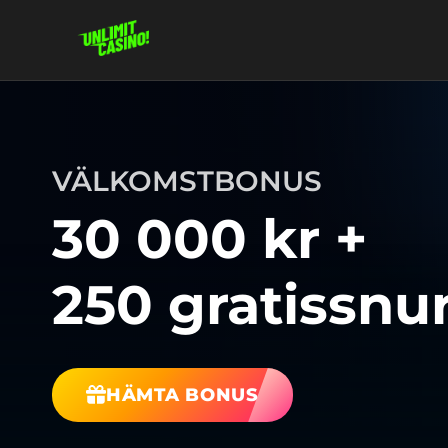
VÄLKOMSTBONUS
30 000 kr +
250 gratissnu
HÄMTA BONUS