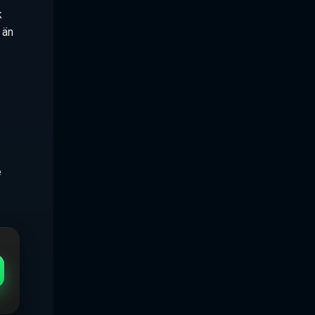
k
 än
e