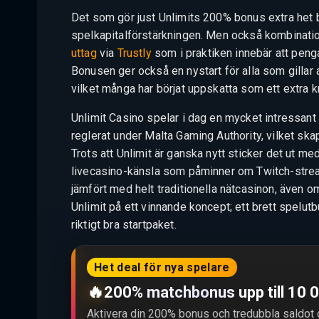
Det som gör just Unlimits 200% bonus extra het 
spelkapitalförstärkningen. Men också kombinatio
uttag
via
Trustly
som i praktiken innebär att peng
Bonusen ger också en nystart för alla som gillar 
vilket många har börjat uppskatta som ett extra 
Unlimit Casino spelar i dag en mycket intressant
reglerat under Malta Gaming Authority, vilket ska
Trots att Unlimit är ganska nytt sticker det ut 
livecasino-känsla som påminner om Twitch-strea
jämfört med helt traditionella nätcasinon, även 
Unlimit på ett vinnande koncept; ett brett spelutb
riktigt bra startpaket.
Het deal för nya spelare
🔥
200% matchbonus upp till 10 0
Aktivera din 200% bonus och tredubbla saldot d