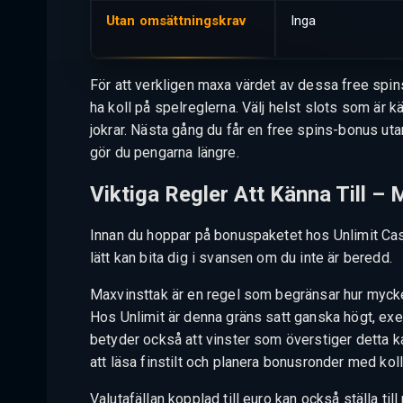
Utan omsättningskrav
Inga
För att verkligen maxa värdet av dessa free spins
ha koll på spelreglerna. Välj helst slots som är k
jokrar. Nästa gång du får en free spins-bonus ut
gör du pengarna längre.
Viktiga Regler Att Känna Till – 
Innan du hoppar på bonuspaketet hos Unlimit Casin
lätt kan bita dig i svansen om du inte är beredd.
Maxvinsttak är en regel som begränsar hur mycke
Hos Unlimit är denna gräns satt ganska högt, ex
betyder också att vinster som överstiger detta ka
att läsa finstilt och planera bonusronder med koll
Valutafällan kopplad till euro kan också ställa t