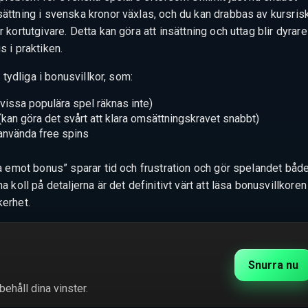
sättning i svenska kronor växlas, och du kan drabbas av kursris
 kortutgivare. Detta kan göra att insättning och uttag blir dyrare
s i praktiken.
e tydliga i bonusvillkor, som:
vissa populära spel räknas inte)
n göra det svårt att klara omsättningskravet snabbt)
 använda free spins
“ta emot bonus” sparar tid och frustration och gör spelandet båd
a koll på detaljerna är det definitivt värt att läsa bonusvillkoren
kerhet.
Snurra nu
behåll dina vinster.