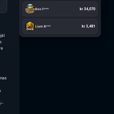
kr 28,628
Isla V***
kr 34,070
Ben F***
jäl
e.
re
knas
n
5–