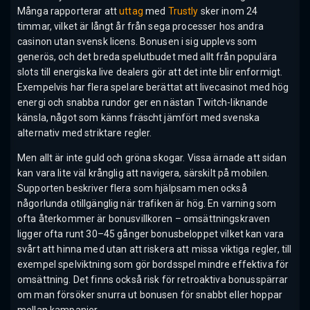
Många rapporterar att
uttag
med
Trustly
sker inom 24
timmar, vilket är långt år från sega processer hos andra
casinon utan svensk licens. Bonusen i sig upplevs som
generös, och det breda spelutbudet med allt från populära
slots till energiska live dealers gör att det inte blir enformigt.
Exempelvis har flera spelare berättat att livecasinot med hög
energi och snabba rundor ger en nästan Twitch-liknande
känsla, något som känns fräscht jämfört med svenska
alternativ med striktare regler.
Men allt är inte guld och gröna skogar. Vissa ärnade att sidan
kan vara lite väl krånglig att navigera, särskilt på mobilen.
Supporten beskriver flera som hjälpsam men också
någorlunda otillgänglig när trafiken är hög. En varning som
ofta återkommer är bonusvillkoren – omsättningskraven
ligger ofta runt 30–45 gånger bonusbeloppet vilket kan vara
svårt att hinna med utan att riskera att missa viktiga regler, till
exempel spelviktning som gör bordsspel mindre effektiva för
omsättning. Det finns också risk för retroaktiva bonusspärrar
om man försöker snurra ut bonusen för snabbt eller hoppar
mellan kampanjer.