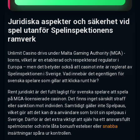
Juridiska aspekter och säkerhet vid
spel utanför Spelinspektionens
ramverk
Unlimit Casino drivs under Malta Gaming Authority (MGA) -
licens, vilket är en etablerad och respekterad regulator i
Europa – men det betyder också att casinot inte är reglerat av
Spelinspektionen i Sverige. Vad innebär det egentligen för
svenska spelare som gillar att klicka runt här?
Rent juridiskt är det fullt lagligt för svenska spelare att spela
på MGA-licensierade casinon. Det finns inget särskilt straff
eller sanktion mot individen. Samtidigt gäller inte Spelpaus,
vilket gör att det kan dra användare som bröt sin spelpaus i
Sverige. Därför är det extra viktigt att själv ha ett ansvarsfullt
spelmönster och inte låta bonusfrestelser eller
snabba
insättningar spåra ur kontrollen.