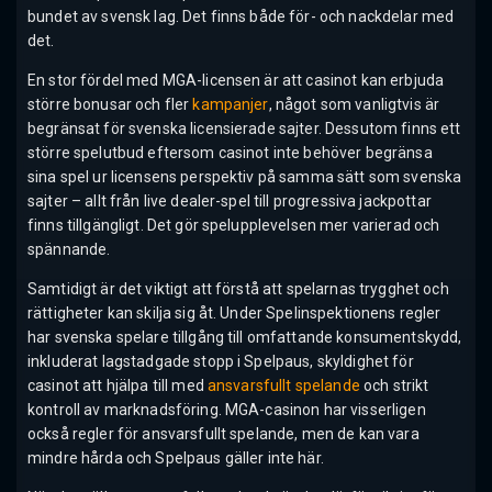
bundet av svensk lag. Det finns både för- och nackdelar med
det.
En stor fördel med MGA-licensen är att casinot kan erbjuda
större bonusar och fler
kampanjer
, något som vanligtvis är
begränsat för svenska licensierade sajter. Dessutom finns ett
större spelutbud eftersom casinot inte behöver begränsa
sina spel ur licensens perspektiv på samma sätt som svenska
sajter – allt från live dealer-spel till progressiva jackpottar
finns tillgängligt. Det gör spelupplevelsen mer varierad och
spännande.
Samtidigt är det viktigt att förstå att spelarnas trygghet och
rättigheter kan skilja sig åt. Under Spelinspektionens regler
har svenska spelare tillgång till omfattande konsumentskydd,
inkluderat lagstadgade stopp i Spelpaus, skyldighet för
casinot att hjälpa till med
ansvarsfullt spelande
och strikt
kontroll av marknadsföring. MGA-casinon har visserligen
också regler för ansvarsfullt spelande, men de kan vara
mindre hårda och Spelpaus gäller inte här.