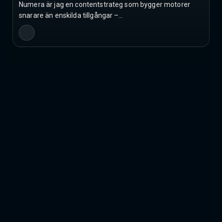
Jag började som marknadsskribent för tidiga team som
behövde att orden arbetade hårdare än budgeten.
Numera är jag en contentstrateg som bygger motorer
snarare än enskilda tillgångar –…