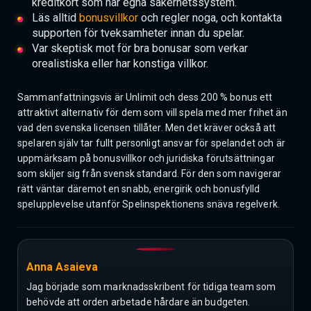
kreditkort som har egna säkerhetssystem.
Läs alltid
bonusvillkor
och regler noga, och kontakta
supporten för tveksamheter innan du spelar.
Var skeptisk mot för bra bonusar som verkar
orealistiska eller har konstiga villkor.
Sammanfattningsvis är Unlimit och dess 200 % bonus ett
attraktivt alternativ för dem som vill spela med mer frihet än
vad den svenska licensen tillåter. Men det kräver också att
spelaren själv tar fullt personligt ansvar för spelandet och är
uppmärksam på bonusvillkor och juridiska förutsättningar
som skiljer sig från svensk standard. För den som navigerar
rätt väntar däremot en snabb, energirik och bonusfylld
spelupplevelse utanför Spelinspektionens snäva regelverk.
Anna Asaieva