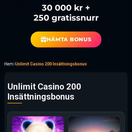
30 000 kr +
250 gratissnurr
HÄMTA BONUS
Hem
Unlimit Casino 200 Insättningsbonus
Unlimit Casino 200
Insättningsbonus